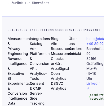
← Zurück zur Übersicht
LEISTUNGEN
INTEGRATIONS
RESSOURCEN
UNTERNEHMEN
KONTAKT
Measurement
Integrations-
Blog
Über
hello@data
&
Katalog
Alle
uns
+49 89 921
Privacy
Ad-
Ressourcen
Karriere
Bahnhofstr
Engineering
Plattformen
Measurement-
Kontakt
92 ·
Revenue
&
Checks
82166
Intelligence
Conversion
erklärt
Gräfelfing
&
APIs
AreaSignal
Mo–Fr
Executive
Analytics-
Open
· 9–18
BI
Tools
Analytics
Uhr
Experimentation
Consent
DSGVO
LinkedIn
&
& CMP
Analytics
↗
Conversion
Server-
cookiefre
Intelligence
Side
getrackt
Data
Tracking