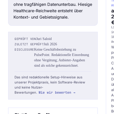
T
ohne tragfähigen Datenunterbau. Hiesige
A
Healthcare-Reichweite entsteht über
2
Kontext- und Gebietssignale.
L
Audit Sprint anfragen
i
1
GEPRÜFT VON
Juri Saloid
A
ZULETZT GEPRÜFT
Juli 2026
W
DISCLOSURE
Keine Geschäftsbeziehung zu
p
PulsePoint. Redaktionelle Einordnung
hello@datascale.de
P
ohne Vergütung; Anbieter-Angaben
C
sind als solche gekennzeichnet.
A
+49 89 921 35 623
u
Das sind redaktionelle Setup-Hinweise aus
D
unserer Projektpraxis, kein Software-Review
ü
und keine Nutzer-
al
Bewertungen.
Wie wir bewerten →
A
P
b
B