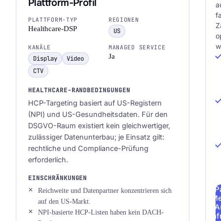
Plattform-Profil
a
f
PLATTFORM-TYP
REGIONEN
Z
Healthcare-DSP
US
o
w
KANÄLE
MANAGED SERVICE
Ja
Display
Video
CTV
HEALTHCARE-RANDBEDINGUNGEN
HCP-Targeting basiert auf US-Registern
(NPI) und US-Gesundheitsdaten. Für den
DSGVO-Raum existiert kein gleichwertiger,
zulässiger Datenunterbau; je Einsatz gilt:
rechtliche und Compliance-Prüfung
erforderlich.
EINSCHRÄNKUNGEN
P
Reichweite und Datenpartner konzentrieren sich
Me
auf den US-Markt.
A
NPI-basierte HCP-Listen haben kein DACH-
anf