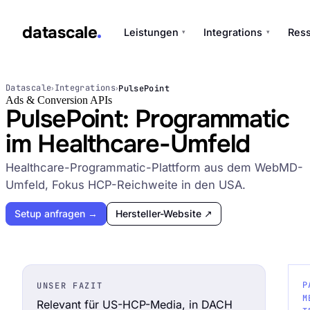
datascale
Leistungen
Integrations
Res
▾
▾
datascale
Datascale
Integrations
PulsePoint
›
›
Ads & Conversion APIs
PulsePoint: Programmatic
im Healthcare-Umfeld
Leistungen
▾
Healthcare-Programmatic-Plattform aus dem WebMD-
Umfeld, Fokus HCP-Reichweite in den USA.
Integrations
▾
Setup anfragen →
Hersteller-Website ↗
P
UNSER FAZIT
M
Relevant für US-HCP-Media, in DACH