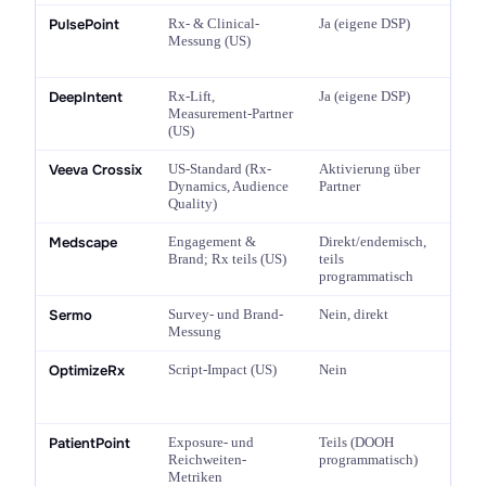
PulsePoint
Rx- & Clinical-
Ja (eigene DSP)
Self-
Messung (US)
Mana
DeepIntent
Rx-Lift,
Ja (eigene DSP)
Primä
Measurement-Partner
Mana
(US)
Veeva Crossix
US-Standard (Rx-
Aktivierung über
Enter
Dynamics, Audience
Partner
vertr
Quality)
Medscape
Engagement &
Direkt/endemisch,
Manag
Brand; Rx teils (US)
teils
basier
programmatisch
Sermo
Survey- und Brand-
Nein, direkt
Mana
Messung
OptimizeRx
Script-Impact (US)
Nein
Mana
Phar
Vertr
PatientPoint
Exposure- und
Teils (DOOH
Mana
Reichweiten-
programmatisch)
Metriken