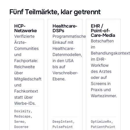
Fünf Teilmärkte, klar getrennt
HCP-
Healthcare-
EHR /
Netzwerke
DSPs
Point-of-
Care-Media
Verifizierte
Programmatischer
Botschaften
Ärzte-
Einkauf mit
im
Communities
Healthcare-
Behandlungskontext
und
Datenmodellen,
im EHR-
Fachportale:
in den USA
Workflow
Reichweite
bis auf
des Arztes
über
Verschreiber-
oder auf
Mitgliedschaft
Ebene.
Screens in
und
Praxis und
Fachkontext
Wartezimmer.
statt über
Werbe-IDs.
Doximity,
Medscape,
Sermo,
DeepIntent,
OptimizeRx,
Doceree
PulsePoint
PatientPoint