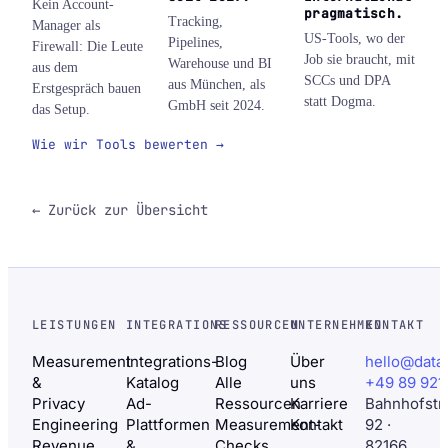
Kein Account-
pragmatisch.
Tracking,
Manager als
US-Tools, wo der
Pipelines,
Firewall: Die Leute
Job sie braucht, mit
Warehouse und BI
aus dem
SCCs und DPA
aus München, als
Erstgespräch bauen
statt Dogma.
GmbH seit 2024.
das Setup.
Wie wir Tools bewerten →
← Zurück zur Übersicht
LEISTUNGEN
INTEGRATIONS
RESSOURCEN
UNTERNEHMEN
KONTAKT
Measurement
Integrations-
Blog
Über
hello@data
&
Katalog
Alle
uns
+49 89 921
Privacy
Ad-
Ressourcen
Karriere
Bahnhofstr
Engineering
Plattformen
Measurement-
Kontakt
92 ·
Revenue
&
Checks
82166