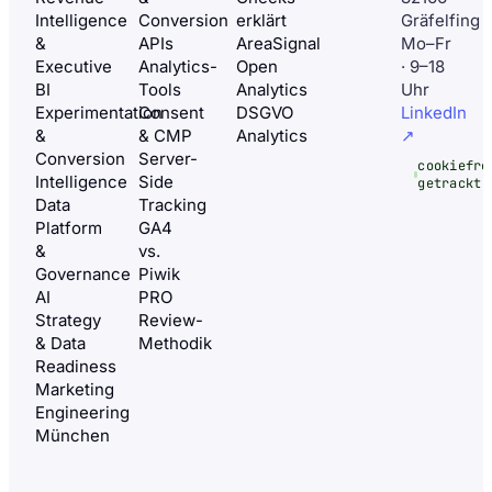
Intelligence
Conversion
erklärt
Gräfelfing
&
APIs
AreaSignal
Mo–Fr
Executive
Analytics-
Open
· 9–18
BI
Tools
Analytics
Uhr
Experimentation
Consent
DSGVO
LinkedIn
&
& CMP
Analytics
↗
Conversion
Server-
cookiefre
Intelligence
Side
getrackt
Data
Tracking
Platform
GA4
&
vs.
Governance
Piwik
AI
PRO
Strategy
Review-
& Data
Methodik
Readiness
Marketing
Engineering
München