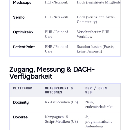
Medscape
HCP-Netzwerk
Hoch (registrierte Mitglieder)
Sermo
HCP-Netzwerk
Hoch (verifizierte Ärzte-
Community)
OptimizeRx
EHR / Point of
Verschreiber im EHR-
Care
Workflow
PatientPoint
EHR / Point of
Standort-basiert (Praxis,
Care
keine Personen)
Zugang, Messung & DACH-
Verfügbarkeit
PLATTFORM
MEASUREMENT &
DSP / OPEN
MANA
OUTCOMES
WEB
ANTE
Doximity
Rx-Lift-Studien (US)
Nein,
Manag
endemisch/direkt
basier
Doceree
Kampagnen- &
Ja,
Self-
Script-Metriken (US)
programmatische
Mana
Anbindung