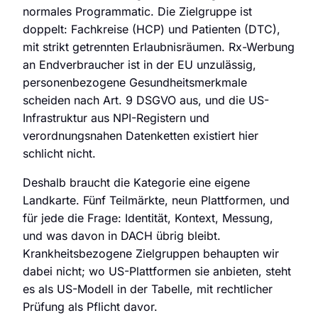
normales Programmatic. Die Zielgruppe ist
doppelt: Fachkreise (HCP) und Patienten (DTC),
mit strikt getrennten Erlaubnisräumen. Rx-Werbung
an Endverbraucher ist in der EU unzulässig,
personenbezogene Gesundheitsmerkmale
Audit Sprint anfragen
scheiden nach Art. 9 DSGVO aus, und die US-
Infrastruktur aus NPI-Registern und
verordnungsnahen Datenketten existiert hier
schlicht nicht.
hello@datascale.de
Deshalb braucht die Kategorie eine eigene
Landkarte. Fünf Teilmärkte, neun Plattformen, und
+49 89 921 35 623
für jede die Frage: Identität, Kontext, Messung,
und was davon in DACH übrig bleibt.
Krankheitsbezogene Zielgruppen behaupten wir
dabei nicht; wo US-Plattformen sie anbieten, steht
es als US-Modell in der Tabelle, mit rechtlicher
Prüfung als Pflicht davor.