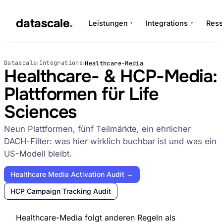
datascale
Leistungen
Integrations
Res
▾
▾
datascale
Datascale
Integrations
Healthcare-Media
›
›
Healthcare- & HCP-Media:
Plattformen für Life
Leistungen
Sciences
▾
Neun Plattformen, fünf Teilmärkte, ein ehrlicher
Integrations
DACH-Filter: was hier wirklich buchbar ist und was ein
▾
US-Modell bleibt.
Healthcare Media Activation Audit →
HCP Campaign Tracking Audit
Healthcare-Media folgt anderen Regeln als