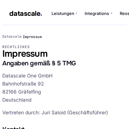
datascale
Leistungen
Integrations
Res
▾
▾
datascale
Datascale
Impressum
›
RECHTLICHES
Impressum
Leistungen
▾
Angaben gemäß § 5 TMG
Datascale One GmbH
Integrations
▾
Bahnhofstraße 92
82166 Gräfelfing
Deutschland
Vertreten durch: Juri Saloid (Geschäftsführer)