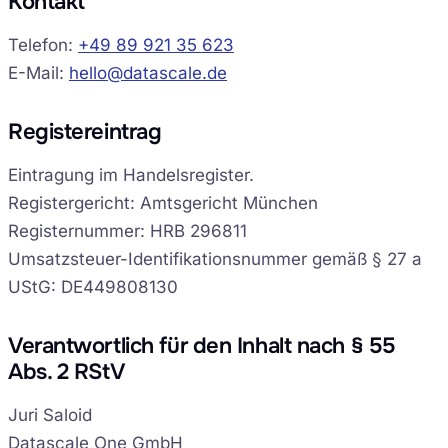
Kontakt
Telefon:
+49 89 921 35 623
E-Mail:
hello@datascale.de
Audit Sprint anfragen
Registereintrag
Eintragung im Handelsregister.
Registergericht: Amtsgericht München
hello@datascale.de
Registernummer: HRB 296811
Umsatzsteuer-Identifikationsnummer gemäß § 27 a
UStG: DE449808130
+49 89 921 35 623
Verantwortlich für den Inhalt nach § 55
Abs. 2 RStV
Juri Saloid
Datascale One GmbH