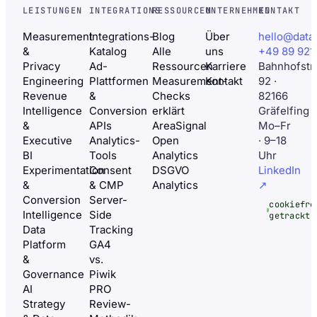
LEISTUNGEN
INTEGRATIONS
RESSOURCEN
UNTERNEHMEN
KONTAKT
Measurement
Integrations-
Blog
Über
hello@data
&
Katalog
Alle
uns
+49 89 921
Privacy
Ad-
Ressourcen
Karriere
Bahnhofstr
Engineering
Plattformen
Measurement-
Kontakt
92 ·
Revenue
&
Checks
82166
Intelligence
Conversion
erklärt
Gräfelfing
&
APIs
AreaSignal
Mo–Fr
Executive
Analytics-
Open
· 9–18
BI
Tools
Analytics
Uhr
Experimentation
Consent
DSGVO
LinkedIn
&
& CMP
Analytics
↗
Conversion
Server-
cookiefre
Intelligence
Side
getrackt
Data
Tracking
Platform
GA4
&
vs.
Governance
Piwik
AI
PRO
Strategy
Review-