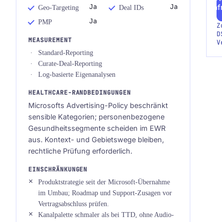
anf
Ja
Ja
Geo-Targeting
Deal IDs
Ja
PMP
Z
D
MEASUREMENT
V
Standard-Reporting
Curate-Deal-Reporting
Log-basierte Eigenanalysen
HEALTHCARE-RANDBEDINGUNGEN
Microsofts Advertising-Policy beschränkt
sensible Kategorien; personenbezogene
Gesundheitssegmente scheiden im EWR
aus. Kontext- und Gebietswege bleiben,
rechtliche Prüfung erforderlich.
EINSCHRÄNKUNGEN
Produktstrategie seit der Microsoft-Übernahme
im Umbau; Roadmap und Support-Zusagen vor
Vertragsabschluss prüfen.
Kanalpalette schmaler als bei TTD, ohne Audio-