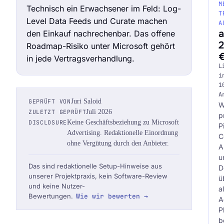
M
Technisch ein Erwachsener im Feld: Log-
T
Level Data Feeds und Curate machen
A
den Einkauf nachrechenbar. Das offene
2
Roadmap-Risiko unter Microsoft gehört
in jede Vertragsverhandlung.
Audit Sprint anfragen
L
i
1
A
GEPRÜFT VON
Juri Saloid
W
hello@datascale.de
ZULETZT GEPRÜFT
Juli 2026
p
DISCLOSURE
Keine Geschäftsbeziehung zu Microsoft
P
Advertising. Redaktionelle Einordnung
C
ohne Vergütung durch den Anbieter.
+49 89 921 35 623
A
u
Das sind redaktionelle Setup-Hinweise aus
D
unserer Projektpraxis, kein Software-Review
ü
und keine Nutzer-
al
Bewertungen.
Wie wir bewerten →
A
P
b