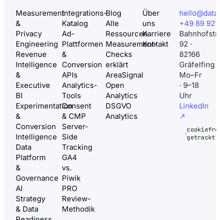
Measurement
Integrations-
Blog
Über
hello@data
&
Katalog
Alle
uns
+49 89 921
Privacy
Ad-
Ressourcen
Karriere
Bahnhofstr
Engineering
Plattformen
Measurement-
Kontakt
92 ·
Revenue
&
Checks
82166
Intelligence
Conversion
erklärt
Gräfelfing
&
APIs
AreaSignal
Mo–Fr
Executive
Analytics-
Open
· 9–18
BI
Tools
Analytics
Uhr
Experimentation
Consent
DSGVO
LinkedIn
&
& CMP
Analytics
↗
Conversion
Server-
cookiefre
Intelligence
Side
getrackt
Data
Tracking
Platform
GA4
&
vs.
Governance
Piwik
AI
PRO
Strategy
Review-
& Data
Methodik
Readiness