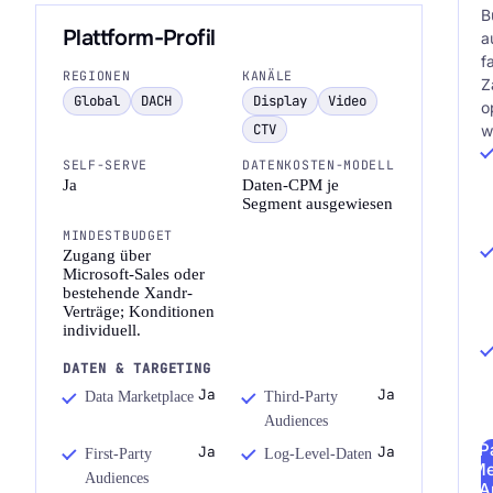
B
Plattform-Profil
a
f
REGIONEN
KANÄLE
Z
Global
DACH
Display
Video
o
CTV
w
SELF-SERVE
DATENKOSTEN-MODELL
Ja
Daten-CPM je
Segment ausgewiesen
MINDESTBUDGET
Zugang über
Microsoft-Sales oder
bestehende Xandr-
Verträge; Konditionen
individuell.
DATEN & TARGETING
Ja
Ja
Data Marketplace
Third-Party
Audiences
P
Ja
Ja
First-Party
Log-Level-Daten
Me
Audiences
A