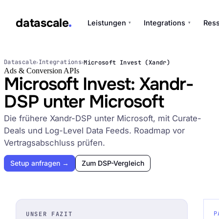
datascale
Leistungen
Integrations
Res
▾
▾
datascale
Datascale
Integrations
Microsoft Invest (Xandr)
›
›
Ads & Conversion APIs
Microsoft Invest: Xandr-
DSP unter Microsoft
Leistungen
▾
Die frühere Xandr-DSP unter Microsoft, mit Curate-
Deals und Log-Level Data Feeds. Roadmap vor
Integrations
▾
Vertragsabschluss prüfen.
Setup anfragen →
Zum DSP-Vergleich
P
UNSER FAZIT