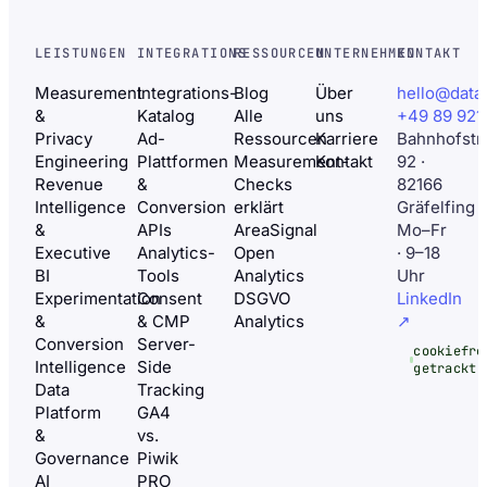
LEISTUNGEN
INTEGRATIONS
RESSOURCEN
UNTERNEHMEN
KONTAKT
Measurement
Integrations-
Blog
Über
hello@data
&
Katalog
Alle
uns
+49 89 921
Privacy
Ad-
Ressourcen
Karriere
Bahnhofstr
Engineering
Plattformen
Measurement-
Kontakt
92 ·
Revenue
&
Checks
82166
Intelligence
Conversion
erklärt
Gräfelfing
&
APIs
AreaSignal
Mo–Fr
Executive
Analytics-
Open
· 9–18
BI
Tools
Analytics
Uhr
Experimentation
Consent
DSGVO
LinkedIn
&
& CMP
Analytics
↗
Conversion
Server-
cookiefre
Intelligence
Side
getrackt
Data
Tracking
Platform
GA4
&
vs.
Governance
Piwik
AI
PRO