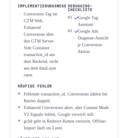
IMPLEMENTIERUNGSWEGE
DEBUGGING-
CHECKLISTE
Conversion-Tag im
Google Tag
GTM Web,
Assistant
Enhanced
Google Ads
Conversions über
Diagnose-Ansicht
den GTM Server-
je Conversion-
Side Container
Aktion
transaction_id aus
dem Backend, nicht
aus dem dataLayer
raten
HÄUFIGE FEHLER
Fehlende transaction_id, Conversions zählen bei
Retries doppelt.
Enhanced Conversions aktiv, aber Consent Mode
V2 Signale fehlen, Google verwirft still.
gclid geht in Redirect-Ketten verloren, Offline-
Import läuft ins Leere.