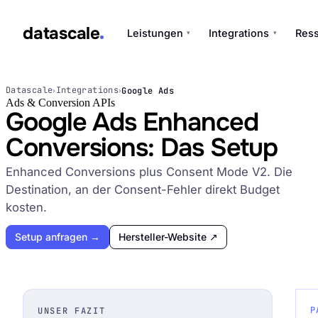
datascale
Leistungen
Integrations
Res
▾
▾
datascale
Datascale
Integrations
Google Ads
›
›
Ads & Conversion APIs
Google Ads Enhanced
Conversions: Das Setup
Leistungen
▾
Enhanced Conversions plus Consent Mode V2. Die
Destination, an der Consent-Fehler direkt Budget
Integrations
▾
kosten.
Setup anfragen →
Hersteller-Website ↗
P
UNSER FAZIT