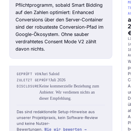
M
Pflichtprogramm, sobald Smart Bidding
T
auf den Zahlen optimiert: Enhanced
A
Conversions über den Server-Container
2
sind der robusteste Conversion-Pfad im
Google-Ökosystem. Ohne sauber
Audit Sprint anfragen
L
verdrahtetes Consent Mode V2 zählt
i
davon nichts.
1
A
W
hello@datascale.de
p
P
GEPRÜFT VON
Juri Saloid
C
ZULETZT GEPRÜFT
Juli 2026
+49 89 921 35 623
A
DISCLOSURE
Keine kommerzielle Beziehung zum
u
Anbieter. Wir verdienen nichts an
D
dieser Empfehlung.
ü
al
Das sind redaktionelle Setup-Hinweise aus
A
unserer Projektpraxis, kein Software-Review
P
und keine Nutzer-
b
Bewertungen.
Wie wir bewerten →