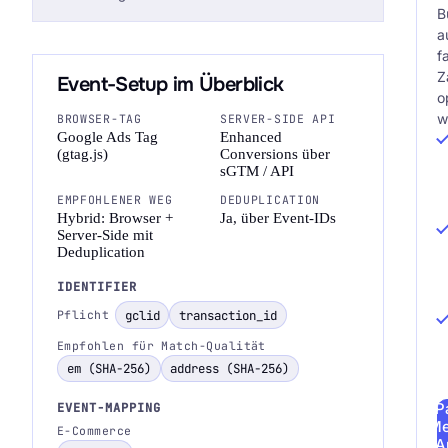
B
a
f
Z
Event-Setup im Überblick
o
w
BROWSER-TAG
SERVER-SIDE API
Google Ads Tag
Enhanced
(gtag.js)
Conversions über
sGTM / API
EMPFOHLENER WEG
DEDUPLICATION
Hybrid: Browser +
Ja, über Event-IDs
Server-Side mit
Deduplication
IDENTIFIER
gclid
transaction_id
Pflicht
Empfohlen für Match-Qualität
em (SHA-256)
address (SHA-256)
P
EVENT-MAPPING
Me
E-Commerce
A