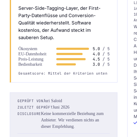
L
Server-Side-Tagging-Layer, der First-
i
1
Party-Datenflüsse und Conversion-
A
Qualität wiederherstellt. Software
W
kostenlos, der Aufwand steckt im
r
sauberen Setup.
C
A
5.0
/ 5
Ökosystem
H
4.0
/ 5
EU-Datenhoheit
u
4.5
/ 5
Preis-Leistung
3.0
/ 5
Bedienbarkeit
D
I
Gesamtscore: Mittel der Kriterien unten
S
S
S
i
GEPRÜFT VON
Juri Saloid
K
ZULETZT GEPRÜFT
Juni 2026
u
DISCLOSURE
Keine kommerzielle Beziehung zum
M
Anbieter. Wir verdienen nichts an
dieser Empfehlung.