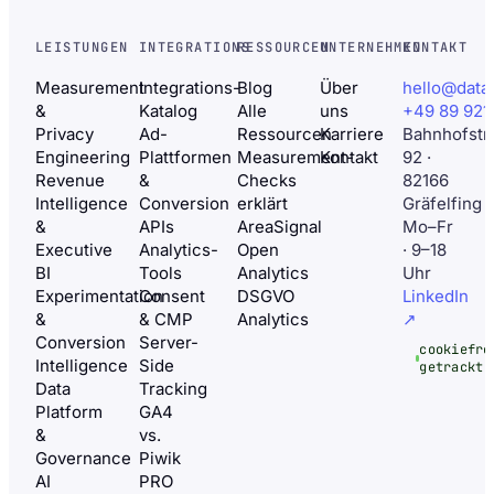
LEISTUNGEN
INTEGRATIONS
RESSOURCEN
UNTERNEHMEN
KONTAKT
Measurement
Integrations-
Blog
Über
hello@data
&
Katalog
Alle
uns
+49 89 921
Privacy
Ad-
Ressourcen
Karriere
Bahnhofstr
Engineering
Plattformen
Measurement-
Kontakt
92 ·
Revenue
&
Checks
82166
Intelligence
Conversion
erklärt
Gräfelfing
&
APIs
AreaSignal
Mo–Fr
Executive
Analytics-
Open
· 9–18
BI
Tools
Analytics
Uhr
Experimentation
Consent
DSGVO
LinkedIn
&
& CMP
Analytics
↗
Conversion
Server-
cookiefre
Intelligence
Side
getrackt
Data
Tracking
Platform
GA4
&
vs.
Governance
Piwik
AI
PRO