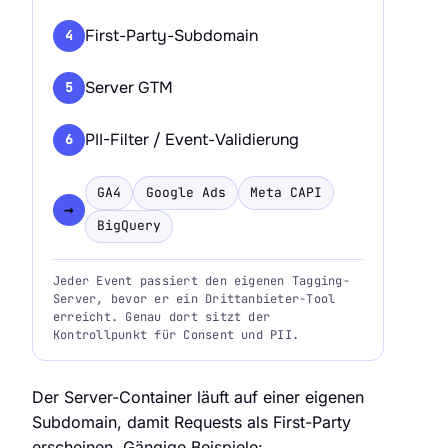
First-Party-Subdomain
4
Server GTM
5
PII-Filter / Event-Validierung
6
GA4
Google Ads
Meta CAPI
→
BigQuery
Jeder Event passiert den eigenen Tagging-
Server, bevor er ein Drittanbieter-Tool
erreicht. Genau dort sitzt der
Kontrollpunkt für Consent und PII.
Der Server-Container läuft auf einer eigenen
Subdomain, damit Requests als First-Party
erscheinen. Gängige Beispiele: