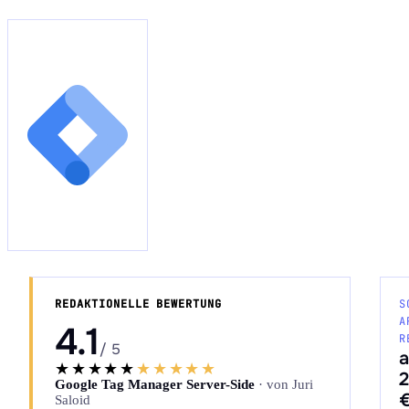
Audit Sprint anfragen
hello@datascale.de
+49 89 921 35 623
REDAKTIONELLE BEWERTUNG
S
A
4.1
R
/ 5
★★★★★
★★★★★
2
Google Tag Manager Server-Side
· von Juri
Saloid