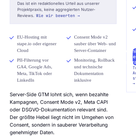
Das ist ein redaktionelles Urteil aus unserer
Projektpraxis, keine aggregierten Nutzer-
Reviews.
Wie wir bewerten →
EU-Hosting mit
Consent Mode v2
stape.io oder eigener
sauber über Web- und
Cloud
Server-Container
Archi
Re
PII-Filterung vor
Monitoring, Rollback
anfr
GA4, Google Ads,
und technische
T
A
Meta, TikTok oder
Dokumentation
s
LinkedIn
inklusive
→
Server-Side GTM lohnt sich, wenn bezahlte
Kampagnen, Consent Mode v2, Meta CAPI
oder DSGVO-Dokumentation relevant sind.
Der größte Hebel liegt nicht im Umgehen von
Consent, sondern in sauberer Verarbeitung
genehmigter Daten.