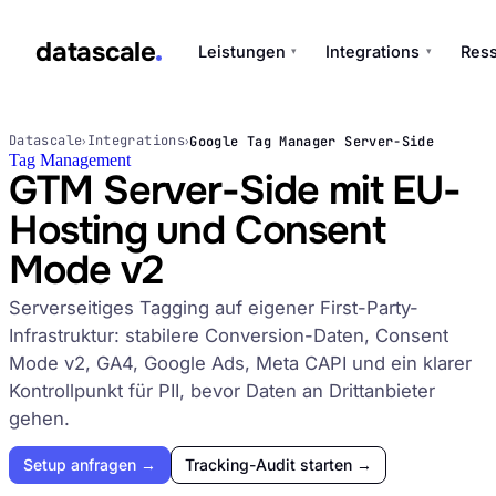
datascale
Leistungen
Integrations
Res
▾
▾
datascale
Datascale
Integrations
Google Tag Manager Server-Side
›
›
Tag Management
GTM Server-Side mit EU-
Hosting und Consent
Leistungen
▾
Mode v2
Integrations
Serverseitiges Tagging auf eigener First-Party-
▾
Infrastruktur: stabilere Conversion-Daten, Consent
Mode v2, GA4, Google Ads, Meta CAPI und ein klarer
Kontrollpunkt für PII, bevor Daten an Drittanbieter
gehen.
Setup anfragen →
Tracking-Audit starten →