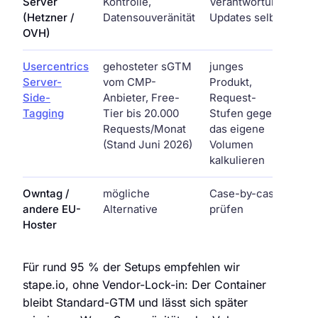
Server
Kontrolle,
Verantwortung,
(Hetzner /
Datensouveränität
Updates selbst
OVH)
Usercentrics
gehosteter sGTM
junges
Server-
vom CMP-
Produkt,
Side-
Anbieter, Free-
Request-
Tagging
Tier bis 20.000
Stufen gegen
Requests/Monat
das eigene
(Stand Juni 2026)
Volumen
kalkulieren
Owntag /
mögliche
Case-by-case
andere EU-
Alternative
prüfen
Hoster
Für rund 95 % der Setups empfehlen wir
stape.io, ohne Vendor-Lock-in: Der Container
bleibt Standard-GTM und lässt sich später