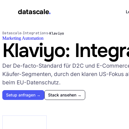
datascale
L
datascale
Datascale
Integrations
Klaviyo
›
›
Marketing Automation
Klaviyo: Integ
Leistungen
▾
Der De-facto-Standard für D2C und E-Commerce. 
Käufer-Segmenten, durch den klaren US-Fokus a
Integrations
▾
beim EU-Datenschutz.
Setup anfragen →
Stack ansehen →