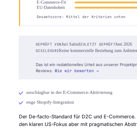
E-Commerce-Fit
EU-Datenhoheit
Gesamtscore: Mittel der Kriterien unten
GEPRÜFT VON
Juri Saloid
ZULETZT GEPRÜFT
Juni 2026
DISCLOSURE
Keine kommerzielle Beziehung zum Anbieter.
Das ist ein redaktionelles Urteil aus unserer Projektp
Reviews.
Wie wir bewerten →
unschlagbar in der E-Commerce-Aktivierung
enge Shopify-Integration
Der De-facto-Standard für D2C und E-Commerce. S
den klaren US-Fokus aber mit pragmatischen Abst