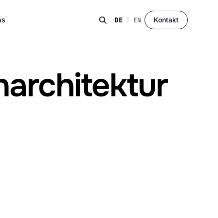
ns
Kontakt
DE
|
EN
narchitektur