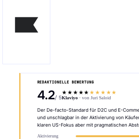
Audit Sprint anfragen
hello@datascale.de
REDAKTIONELLE BEWERTUNG
4.2
★★★★★
★★★★★
/ 5
Klaviyo
· von Juri Saloid
+49 89 921 35 623
Der De-facto-Standard für D2C und E-Comme
und unschlagbar in der Aktivierung von Käuf
klaren US-Fokus aber mit pragmatischen Abs
Aktivierung