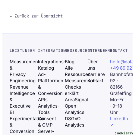
← Zurück zur Übersicht
LEISTUNGEN
INTEGRATIONS
RESSOURCEN
UNTERNEHMEN
KONTAKT
Measurement
Integrations-
Blog
Über
hello@data
&
Katalog
Alle
uns
+49 89 921
Privacy
Ad-
Ressourcen
Karriere
Bahnhofstr
Engineering
Plattformen
Measurement-
Kontakt
92 ·
Revenue
&
Checks
82166
Intelligence
Conversion
erklärt
Gräfelfing
&
APIs
AreaSignal
Mo–Fr
Executive
Analytics-
Open
· 9–18
BI
Tools
Analytics
Uhr
Experimentation
Consent
DSGVO
LinkedIn
&
& CMP
Analytics
↗
Conversion
Server-
cookiefre