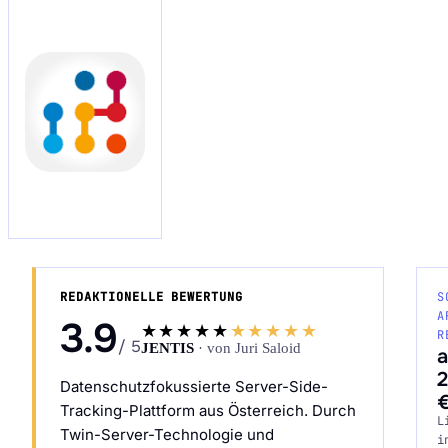
Audit Sprint anfragen
hello@datascale.de
+49 89 921 35 623
REDAKTIONELLE BEWERTUNG
S
A
3.9
★★★★★
★★★★★
R
/ 5
JENTIS
· von Juri Saloid
2
Datenschutzfokussierte Server-Side-
Tracking-Plattform aus Österreich. Durch
L
Twin-Server-Technologie und
i