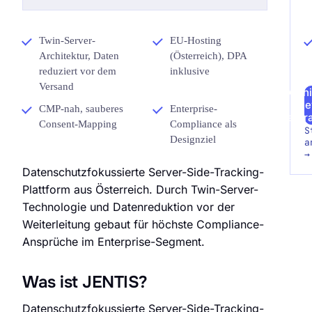
Twin-Server-
EU-Hosting
Architektur, Daten
(Österreich), DPA
reduziert vor dem
inklusive
Versand
Archi
Re
CMP-nah, sauberes
Enterprise-
anfr
Consent-Mapping
Compliance als
S
Designziel
a
→
Datenschutzfokussierte Server-Side-Tracking-
Plattform aus Österreich. Durch Twin-Server-
Technologie und Datenreduktion vor der
Weiterleitung gebaut für höchste Compliance-
Ansprüche im Enterprise-Segment.
Was ist JENTIS?
Datenschutzfokussierte Server-Side-Tracking-