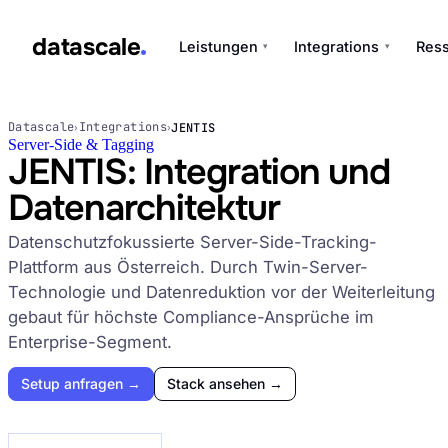
datascale
Leistungen
Integrations
Res
▾
▾
datascale
Datascale
Integrations
JENTIS
›
›
Server-Side & Tagging
JENTIS: Integration und
Datenarchitektur
Leistungen
▾
Datenschutzfokussierte Server-Side-Tracking-
Plattform aus Österreich. Durch Twin-Server-
Integrations
▾
Technologie und Datenreduktion vor der Weiterleitung
gebaut für höchste Compliance-Ansprüche im
Enterprise-Segment.
Setup anfragen →
Stack ansehen →