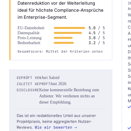
Datenreduktion vor der Weiterleitung
1
A
ideal für höchste Compliance-Ansprüche
W
im Enterprise-Segment.
r
C
5.0
/ 5
EU-Datenhoheit
4.5
/ 5
Datenqualität
A
3.0
/ 5
Preis-Leistung
H
3.2
/ 5
Bedienbarkeit
u
D
Gesamtscore: Mittel der Kriterien unten
I
S
S
S
GEPRÜFT VON
Juri Saloid
i
ZULETZT GEPRÜFT
Juni 2026
K
DISCLOSURE
Keine kommerzielle Beziehung zum
u
Anbieter. Wir verdienen nichts an
M
dieser Empfehlung.
Das ist ein redaktionelles Urteil aus unserer
Projektpraxis, keine aggregierten Nutzer-
Reviews.
Wie wir bewerten →