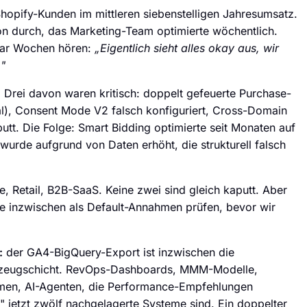
Shopify-Kunden im mittleren siebenstelligen Jahresumsatz.
on durch, das Marketing-Team optimierte wöchentlich.
paar Wochen hören:
„Eigentlich sieht alles okay aus, wir
"
t. Drei davon waren kritisch: doppelt gefeuerte Purchase-
l), Consent Mode V2 falsch konfiguriert, Cross-Domain
tt. Die Folge: Smart Bidding optimierte seit Monaten auf
wurde aufgrund von Daten erhöht, die strukturell falsch
e, Retail, B2B-SaaS. Keine zwei sind gleich kaputt. Aber
sie inzwischen als Default-Annahmen prüfen, bevor wir
:
der GA4-BigQuery-Export ist inzwischen die
rkzeugschicht. RevOps-Dashboards, MMM-Modelle,
rmen, AI-Agenten, die Performance-Empfehlungen
" jetzt zwölf nachgelagerte Systeme sind. Ein doppelter