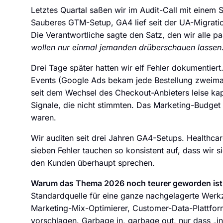
Letztes Quartal saßen wir im Audit-Call mit einem 
Sauberes GTM-Setup, GA4 lief seit der UA-Migrati
Die Verantwortliche sagte den Satz, den wir alle 
wollen nur einmal jemanden drüberschauen lassen.
Drei Tage später hatten wir elf Fehler dokumentier
Events (Google Ads bekam jede Bestellung zweima
seit dem Wechsel des Checkout-Anbieters leise kapu
Signale, die nicht stimmten. Das Marketing-Budget 
waren.
Wir auditen seit drei Jahren GA4-Setups. Healthcar
sieben Fehler tauchen so konsistent auf, dass wir 
den Kunden überhaupt sprechen.
Warum das Thema 2026 noch teurer geworden ist
Standardquelle für eine ganze nachgelagerte We
Marketing-Mix-Optimierer, Customer-Data-Plattfo
vorschlagen. Garbage in, garbage out, nur dass „in