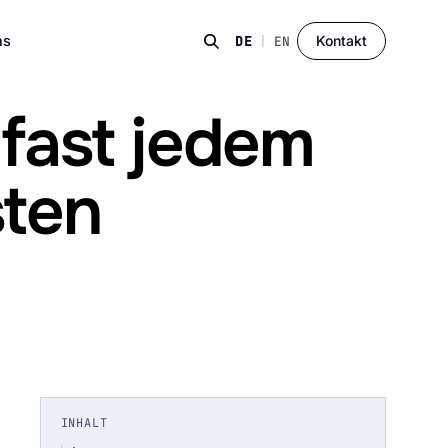
ns
Kontakt
DE
|
EN
 fast jedem
sten
INHALT