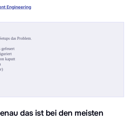
ent Engineering
 Setups das Problem.
 gefeuert
guriert
on kaputt
n
r)
Genau das ist bei den meisten