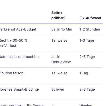
Selbst
prüfbar?
Fix-Aufwand
 verbrennt Ads-Budget
Ja, in 15 Min
1–2 Stunden
 Recht + 30–50 %
Teilweise
1–3 Tage
n-Verlust
 Datenbasis unbrauchbar
Ja, in
2–5 Tage
DebugView
tribution falsch
Teilweise
1 Tag
rlorenes Smart-Bidding-
Schwer
2–3 Tage
ports verzerrt + BigQuery-
Ja
Wenige