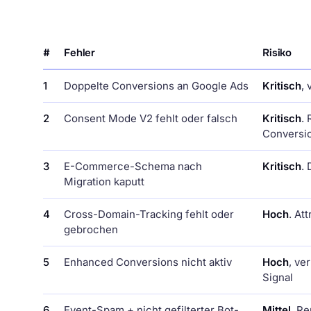
#
Fehler
Risiko
1
Doppelte Conversions an Google Ads
Kritisch
,
2
Consent Mode V2 fehlt oder falsch
Kritisch
.
Conversio
3
E-Commerce-Schema nach
Kritisch
.
Migration kaputt
4
Cross-Domain-Tracking fehlt oder
Hoch
. At
gebrochen
5
Enhanced Conversions nicht aktiv
Hoch
, ve
Signal
6
Event-Spam + nicht gefilterter Bot-
Mittel
. Re