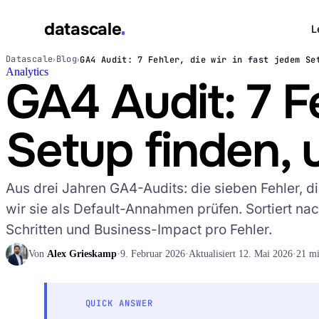
datascale
L
Datascale
Blog
GA4 Audit: 7 Fehler, die wir in fast jedem Se
›
›
Analytics
datascale
GA4 Audit: 7 Fe
Setup finden, 
Leistungen
▾
Aus drei Jahren GA4-Audits: die sieben Fehler, d
Integrations
▾
wir sie als Default-Annahmen prüfen. Sortiert na
Schritten und Business-Impact pro Fehler.
Von
Alex Grieskamp
·
9. Februar 2026
·
Aktualisiert 12. Mai 2026
·
21 mi
QUICK ANSWER