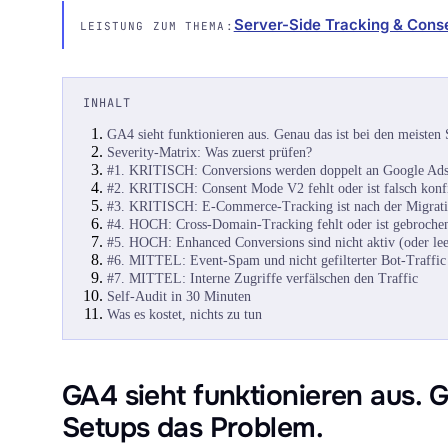
Server-Side Tracking & Cons
LEISTUNG ZUM THEMA:
INHALT
GA4 sieht funktionieren aus. Genau das ist bei den meisten
Severity-Matrix: Was zuerst prüfen?
#1. KRITISCH: Conversions werden doppelt an Google Ads
#2. KRITISCH: Consent Mode V2 fehlt oder ist falsch konfi
#3. KRITISCH: E-Commerce-Tracking ist nach der Migrati
#4. HOCH: Cross-Domain-Tracking fehlt oder ist gebroche
#5. HOCH: Enhanced Conversions sind nicht aktiv (oder lee
#6. MITTEL: Event-Spam und nicht gefilterter Bot-Traffic
#7. MITTEL: Interne Zugriffe verfälschen den Traffic
Self-Audit in 30 Minuten
Was es kostet, nichts zu tun
GA4 sieht funktionieren aus. 
Setups das Problem.