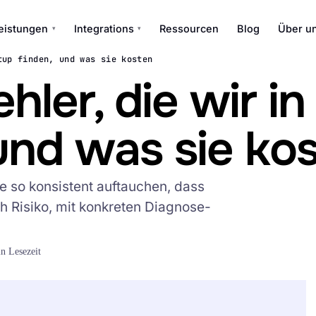
eistungen
Integrations
Ressourcen
Blog
Über u
▾
▾
tup finden, und was sie kosten
hler, die wir in
und was sie ko
ie so konsistent auftauchen, dass
ch Risiko, mit konkreten Diagnose-
n Lesezeit