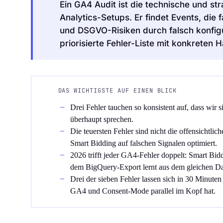
Ein GA4 Audit ist die technische und s
Analytics-Setups. Er findet Events, die 
und DSGVO-Risiken durch falsch konfigu
priorisierte Fehler-Liste mit konkreten
Audit Sprint anfragen
DAS WICHTIGSTE AUF EINEN BLICK
Drei Fehler tauchen so konsistent auf, dass wir
überhaupt sprechen.
hello@datascale.de
Die teuersten Fehler sind nicht die offensichtlic
Smart Bidding auf falschen Signalen optimiert.
2026 trifft jeder GA4-Fehler doppelt: Smart Bid
+49 89 921 35 623
dem BigQuery-Export lernt aus dem gleichen Da
Drei der sieben Fehler lassen sich in 30 Minute
GA4 und Consent-Mode parallel im Kopf hat.