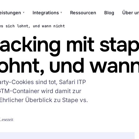
eistungen
Integrations
Ressourcen
Blog
Über u
▾
▾
es sich lohnt, und wann nicht
acking mit stap
ohnt, und wann
ty-Cookies sind tot, Safari ITP
GTM-Container wird damit zur
Ehrlicher Überblick zu Stape vs.
Lesezeit