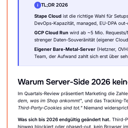
TL;DR 2026
i
Stape Cloud
ist die richtige Wahl für Setup
DevOps-Kapazität, managed, EU-DPA out-of
GCP Cloud Run
wird ab ~5 Mio. Requests/Mo
strenger Daten-Souveränität (eigener Cloud
Eigener Bare-Metal-Server
(Hetzner, OVH)
Team, der Aufwand zahlt sich erst über se
Warum Server-Side 2026 keine
Im Quartals-Review präsentiert Marketing die Zahl
dem, was im Shop ankommt"
, und das Tracking-T
Third-Party-Cookies sind tot."
Niemand widerspricht
Was sich bis 2026 endgültig geändert hat.
Third-P
hinweg blockiert oder phased-out, kein Browser im