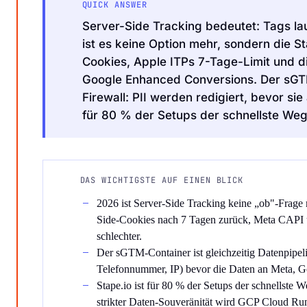
QUICK ANSWER
Server-Side Tracking bedeutet: Tags la
ist es keine Option mehr, sondern die 
Cookies, Apple ITPs 7-Tage-Limit und
Google Enhanced Conversions. Der sGTM
Firewall: PII werden redigiert, bevor si
Audit Sprint anfragen
für 80 % der Setups der schnellste Weg
hello@datascale.de
DAS WICHTIGSTE AUF EINEN BLICK
2026 ist Server-Side Tracking keine „ob"-Frage m
+49 89 921 35 623
Side-Cookies nach 7 Tagen zurück, Meta CAPI 
schlechter.
Der sGTM-Container ist gleichzeitig Datenpipelin
Telefonnummer, IP) bevor die Daten an Meta, 
Stape.io ist für 80 % der Setups der schnellste
strikter Daten-Souveränität wird GCP Cloud Run 