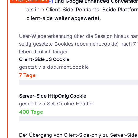
Meta CAPI
und Google Enhanced Conversions 
als ihre Client-Side-Pendants. Beide Plattf
client-side weiter abgewertet.
Cookie-Lebensdauer. Client-Side JS vs. Server-Side HttpO
User-Wiedererkennung über die Session hinaus hän
seitig gesetzte Cookies (document.cookie) nach 7
leben deutlich länger.
Client-Side JS Cookie
gesetzt via document.cookie
7 Tage
Server-Side HttpOnly Cookie
gesetzt via Set-Cookie Header
400 Tage
Der Übergang von Client-Side-only zu Server-Side 