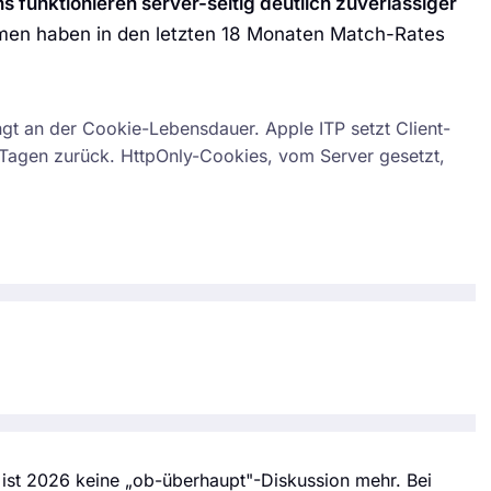
funktionieren server-seitig deutlich zuverlässiger
ormen haben in den letzten 18 Monaten Match-Rates
nly
gt an der Cookie-Lebensdauer. Apple ITP setzt Client-
 Tagen zurück. HttpOnly-Cookies, vom Server gesetzt,
ist 2026 keine „ob-überhaupt"-Diskussion mehr. Bei