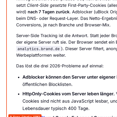
setzt
Client-Side gesetzte
First-Party-Cookies (alle
wird)
nach 7 Tagen zurück
. Adblocker (uBlock Or
beim DNS- oder Request-Layer. Das Netto-Ergebnis
Conversions, je nach Branche und Browser-Mix.
Server-Side Tracking ist die Antwort. Statt jeder B
der eigene Server ruft sie. Der Browser sendet ein
). Dieser Server filtert, ano
analytics.brand.de
Werbeplattformen weiter.
Das löst die drei 2026-Probleme auf einmal:
Adblocker können den Server unter eigener 
öffentlichen Blocklisten.
HttpOnly-Cookies vom Server leben länger.
Cookies sind nicht aus JavaScript lesbar, un
Lebensdauer typisch 400 Tage.
7 Tage (Apple ITP)