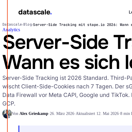
datascale
L
Datascale
Blog
Server-Side Tracking mit stape.io 2026: Wann 
›
›
Analytics
datascale
Server-Side Tr
Wann es sich l
Leistungen
▾
Server-Side Tracking ist 2026 Standard. Third-Par
Integrations
▾
wischt Client-Side-Cookies nach 7 Tagen. Der s
Data Firewall vor Meta CAPI, Google und TikTok. 
GCP.
Von
Alex Grieskamp
·
26. März 2026
·
Aktualisiert 12. Mai 2026
·
8 min 