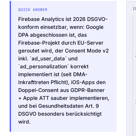
I
QUICK ANSWER
Firebase Analytics ist 2026 DSGVO-
konform einsetzbar, wenn: Google
DPA abgeschlossen ist, das
Audit Sprint anfragen
Firebase-Projekt durch EU-Server
geroutet wird, der Consent Mode v2
inkl. `ad_user_data` und
`ad_personalization` korrekt
hello@datascale.de
implementiert ist (seit DMA-
Inkrafttreten Pflicht), iOS-Apps den
+49 89 921 35 623
Doppel-Consent aus GDPR-Banner
+ Apple ATT sauber implementieren,
und bei Gesundheitsdaten Art. 9
DSGVO besonders berücksichtigt
wird.