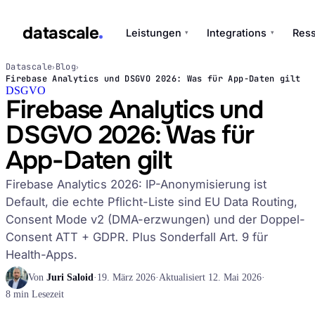
datascale
Leistungen
Integrations
Res
▾
▾
Datascale
Blog
›
›
Firebase Analytics und DSGVO 2026: Was für App-Daten gilt
datascale
DSGVO
Firebase Analytics und
DSGVO 2026: Was für
Leistungen
App-Daten gilt
▾
Firebase Analytics 2026: IP-Anonymisierung ist
Integrations
Default, die echte Pflicht-Liste sind EU Data Routing,
▾
Consent Mode v2 (DMA-erzwungen) und der Doppel-
Consent ATT + GDPR. Plus Sonderfall Art. 9 für
Health-Apps.
Von
Juri Saloid
·
19. März 2026
·
Aktualisiert 12. Mai 2026
·
8 min Lesezeit