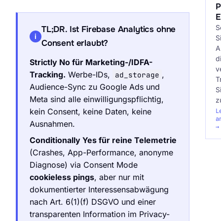
P
E
S
TL;DR. Ist Firebase Analytics ohne
i
S
Consent erlaubt?
A
d
Strictly No für Marketing-/IDFA-
v
Tracking.
Werbe-IDs,
,
ad_storage
T
Audience-Sync zu Google Ads und
S
Meta sind alle einwilligungspflichtig,
z
kein Consent, keine Daten, keine
L
a
Ausnahmen.
→
Conditionally Yes für reine Telemetrie
(Crashes, App-Performance, anonyme
Diagnose) via Consent Mode
cookieless pings
, aber nur mit
dokumentierter Interessensabwägung
nach Art. 6(1)(f) DSGVO und einer
transparenten Information im Privacy-