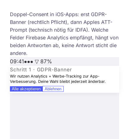
GDPR-Banner + Apple ATT, kombinierter Consent-Fluss
Doppel-Consent in iOS-Apps: erst GDPR-
Banner (rechtlich Pflicht), dann Apples ATT-
Prompt (technisch nötig für IDFA). Welche
Felder Firebase Analytics empfängt, hängt von
beiden Antworten ab, keine Antwort sticht die
andere.
09:41
●●● ▽ 87%
Schritt 1 · GDPR-Banner
Wir nutzen Analytics + Werbe-Tracking zur App-
Verbesserung. Deine Wahl bleibt jederzeit änderbar.
Alle akzeptieren
Ablehnen