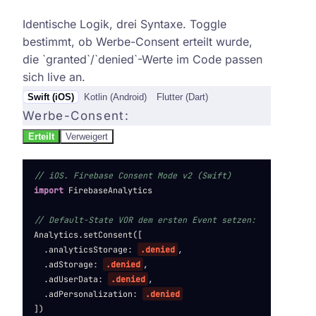
Firebase Consent Mode v2. Code-Snippets pro Plattform
Identische Logik, drei Syntaxe. Toggle
bestimmt, ob Werbe-Consent erteilt wurde,
die `granted`/`denied`-Werte im Code passen
sich live an.
Swift (iOS)
Kotlin (Android)
Flutter (Dart)
Werbe-Consent
:
Erteilt
Verweigert
// iOS. Firebase Consent Mode v2 (Swift)
import
 FirebaseAnalytics
// Default-State VOR dem ersten Event setzen:
Analytics.setConsent([
.analyticsStorage: 
.
denied
,
.adStorage: 
.
denied
,
.adUserData: 
.
denied
,
.adPersonalization: 
.
denied
])