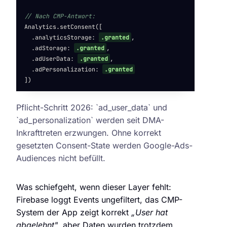
// Nach CMP-Antwort:
Analytics.setConsent([
.analyticsStorage: 
.
granted
,
.adStorage: 
.
granted
,
.adUserData: 
.
granted
,
.adPersonalization: 
.
granted
])
Pflicht-Schritt 2026: `ad_user_data` und
`ad_personalization` werden seit DMA-
Inkrafttreten erzwungen. Ohne korrekt
gesetzten Consent-State werden Google-Ads-
Audiences nicht befüllt.
Was schiefgeht, wenn dieser Layer fehlt:
Firebase loggt Events ungefiltert, das CMP-
System der App zeigt korrekt
„User hat
abgelehnt"
, aber Daten wurden trotzdem