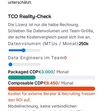
unterschätzt.
TCO Reality-Check
CDP Total Cost of Ownership, Packaged vs. Composable
Die Lizenz ist nur die halbe Rechnung.
Schieben Sie Datenvolumen und Team-Größe,
der echte Kostenvergleich passt sich live an.
Datenvolumen (MTUs / Monat)
250k
Data Engineers im Team
0
Packaged CDP
€3.000
/ Monat
Composable CDP
€9.450
/ Monat
Kosten für externe Berater & Recruiting fressen
den ROI auf.
Modellrechnung, keine verbindlichen