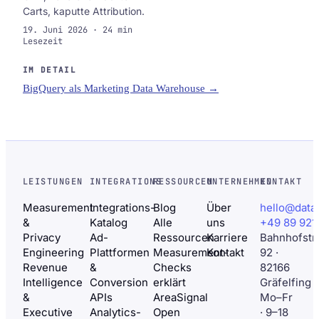
Carts, kaputte Attribution.
19. Juni 2026 · 24 min
Lesezeit
IM DETAIL
BigQuery als Marketing Data Warehouse →
LEISTUNGEN
INTEGRATIONS
RESSOURCEN
UNTERNEHMEN
KONTAKT
Measurement
Integrations-
Blog
Über
hello@data
&
Katalog
Alle
uns
+49 89 921
Privacy
Ad-
Ressourcen
Karriere
Bahnhofstr
Engineering
Plattformen
Measurement-
Kontakt
92 ·
Revenue
&
Checks
82166
Intelligence
Conversion
erklärt
Gräfelfing
&
APIs
AreaSignal
Mo–Fr
Executive
Analytics-
Open
· 9–18