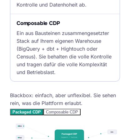
Kontrolle und Datenhoheit ab.
Composable CDP
Ein aus Bausteinen zusammengesetzter
Stack auf Ihrem eigenen Warehouse
(BigQuery + dbt + Hightouch oder
Census). Sie behalten die volle Kontrolle
und tragen dafür die volle Komplexität
und Betriebslast.
Packaged CDP vs. Composable CDP, Architektur im Vergleich
Blackbox: einfach, aber unflexibel. Sie sehen
rein, was die Plattform erlaubt.
Packaged CDP
Composable CDP
Web
Ads
Packaged CDP
Segment / Tealium
App