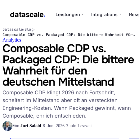
datascale
Leistungen
Integrations
Res
▾
▾
Datascale
Blog
›
›
datascale
Composable CDP vs. Packaged CDP: Die bittere Wahrheit für den deutschen Mittelstand
Analytics
Composable CDP vs.
Packaged CDP: Die bittere
Leistungen
Wahrheit für den
▾
deutschen Mittelstand
Integrations
▾
Composable CDP klingt 2026 nach Fortschritt,
scheitert im Mittelstand aber oft an versteckten
Engineering-Kosten. Wann Packaged gewinnt, wann
Composable, ehrlich entschieden.
Von
Juri Saloid
·
8. Juni 2026
·
3 min Lesezeit