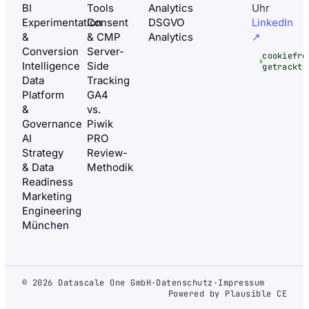
BI
Tools
Analytics
Uhr
Experimentation
Consent
DSGVO
LinkedIn
&
& CMP
Analytics
↗
Conversion
Server-
cookiefre
Intelligence
Side
getrackt
Data
Tracking
Platform
GA4
&
vs.
Governance
Piwik
AI
PRO
Strategy
Review-
& Data
Methodik
Readiness
Marketing
Engineering
München
© 2026 Datascale One GmbH
·
Datenschutz
·
Impressum
Powered by Plausible CE