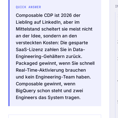
I
QUICK ANSWER
Composable CDP ist 2026 der
Liebling auf LinkedIn, aber im
Mittelstand scheitert sie meist nicht
Audit Sprint anfragen
an der Idee, sondern an den
versteckten Kosten: Die gesparte
SaaS-Lizenz zahlen Sie in Data-
Engineering-Gehältern zurück.
hello@datascale.de
Packaged gewinnt, wenn Sie schnell
Real-Time-Aktivierung brauchen
+49 89 921 35 623
und kein Engineering-Team haben.
Composable gewinnt, wenn
BigQuery schon steht und zwei
Engineers das System tragen.