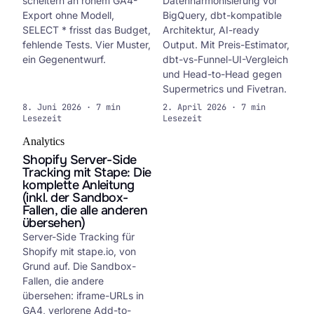
scheitern an rohem GA4-
Datenharmonisierung vor
Export ohne Modell,
BigQuery, dbt-kompatible
SELECT * frisst das Budget,
Architektur, AI-ready
fehlende Tests. Vier Muster,
Output. Mit Preis-Estimator,
ein Gegenentwurf.
dbt-vs-Funnel-UI-Vergleich
und Head-to-Head gegen
Supermetrics und Fivetran.
8. Juni 2026 · 7 min
2. April 2026 · 7 min
Lesezeit
Lesezeit
Analytics
Shopify Server-Side
Tracking mit Stape: Die
komplette Anleitung
(inkl. der Sandbox-
Fallen, die alle anderen
übersehen)
Server-Side Tracking für
Shopify mit stape.io, von
Grund auf. Die Sandbox-
Fallen, die andere
übersehen: iframe-URLs in
GA4, verlorene Add-to-