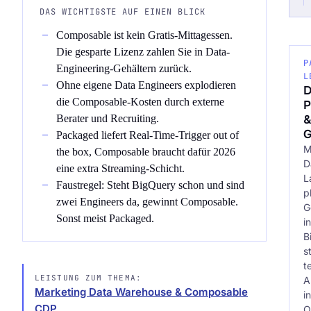
DAS WICHTIGSTE AUF EINEN BLICK
Composable ist kein Gratis-Mittagessen.
Die gesparte Lizenz zahlen Sie in Data-
P
Engineering-Gehältern zurück.
L
Ohne eigene Data Engineers explodieren
D
die Composable-Kosten durch externe
P
Berater und Recruiting.
G
Packaged liefert Real-Time-Trigger out of
M
the box, Composable braucht dafür 2026
D
eine extra Streaming-Schicht.
L
Faustregel: Steht BigQuery schon und sind
p
zwei Engineers da, gewinnt Composable.
G
Sonst meist Packaged.
in
B
s
t
LEISTUNG ZUM THEMA:
Al
Marketing Data Warehouse & Composable
i
CDP
O