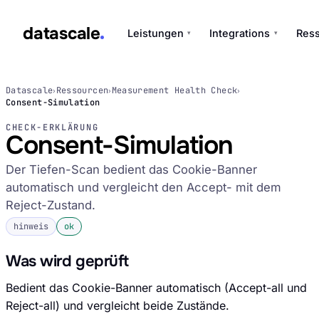
datascale
Leistungen
Integrations
Res
▾
▾
datascale
Datascale
Ressourcen
Measurement Health Check
›
›
›
Consent-Simulation
CHECK-ERKLÄRUNG
Consent-Simulation
Leistungen
▾
Der Tiefen-Scan bedient das Cookie-Banner
automatisch und vergleicht den Accept- mit dem
Integrations
Reject-Zustand.
▾
hinweis
ok
Was wird geprüft
Bedient das Cookie-Banner automatisch (Accept-all und
Reject-all) und vergleicht beide Zustände.