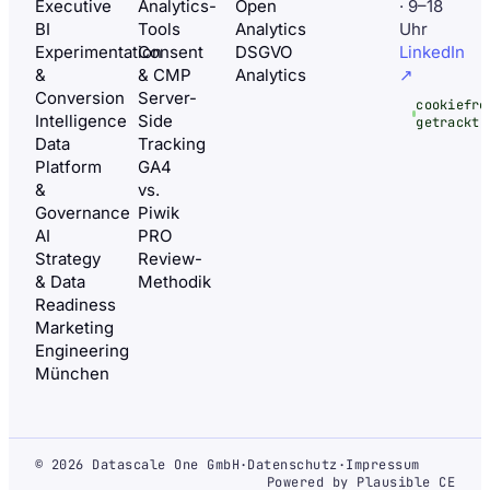
Executive
Analytics-
Open
· 9–18
BI
Tools
Analytics
Uhr
Experimentation
Consent
DSGVO
LinkedIn
&
& CMP
Analytics
↗
Conversion
Server-
cookiefre
Intelligence
Side
getrackt
Data
Tracking
Platform
GA4
&
vs.
Governance
Piwik
AI
PRO
Strategy
Review-
& Data
Methodik
Readiness
Marketing
Engineering
München
© 2026 Datascale One GmbH
·
Datenschutz
·
Impressum
Powered by Plausible CE