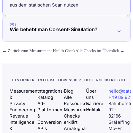
aus dem statischen Scan nutzen.
Q02
Wie behebt man Consent-Simulation?
← Zurück zum Measurement Health Check
Alle Checks im Überblick →
LEISTUNGEN
INTEGRATIONS
RESSOURCEN
UNTERNEHMEN
KONTAKT
Measurement
Integrations-
Blog
Über
hello@data
&
Katalog
Alle
uns
+49 89 921
Privacy
Ad-
Ressourcen
Karriere
Bahnhofstr
Engineering
Plattformen
Measurement-
Kontakt
92 ·
Revenue
&
Checks
82166
Intelligence
Conversion
erklärt
Gräfelfing
&
APIs
AreaSignal
Mo–Fr