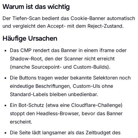
Warum ist das wichtig
Der Tiefen-Scan bedient das Cookie-Banner automatisch
und vergleicht den Accept- mit dem Reject-Zustand.
Audit Sprint anfragen
Häufige Ursachen
Das CMP rendert das Banner in einem iframe oder
Shadow-Root, den der Scanner nicht erreicht
(manche Sourcepoint- und Custom-Builds).
hello@datascale.de
Die Buttons tragen weder bekannte Selektoren noch
eindeutige Beschriftungen, Custom-UIs ohne
+49 89 921 35 623
Standard-Labels bleiben unbedienbar.
Ein Bot-Schutz (etwa eine Cloudflare-Challenge)
stoppt den Headless-Browser, bevor das Banner
erscheint.
Die Seite lädt langsamer als das Zeitbudget des